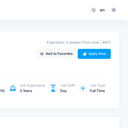
en
Expiration 3 weeks from now | #417
Add to Favorites
Apply Now
Job Experience
Job Shift
Job Type
VS)
3 Years
Day
Full Time