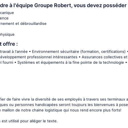
ndre à l'équipe Groupe Robert, vous devez posséder 
écanique
ience
rnement et débrouillardise
physique
 offre :
, travail à l'année • Environnement sécuritaire (formation, certifications)
développement professionnel intéressantes • Assurances collectives et
l fourni • Systèmes et équipements à la fine pointe de la technologie • En
ier de faire vivre la diversité de ses employés à travers ses terminau
iques ou personnes handicapées seront toujours les bienvenues à poser 
 maillon de notre chaine logistique qui nous rend encore plus forts!
est utilisé pour alléger le texte.