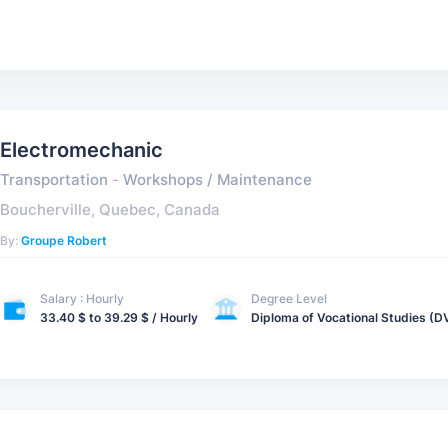
Electromechanic
Transportation
-
Workshops / Maintenance
Boucherville, Quebec, Canada
By:
Groupe Robert
Salary : Hourly
Degree Level
33.40 $ to 39.29 $ / Hourly
Diploma of Vocational Studies (D