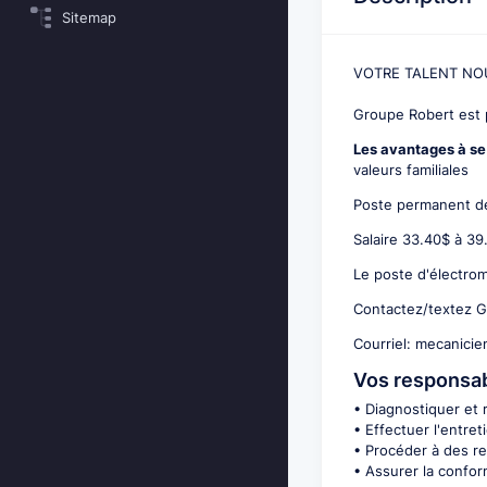
Sitemap
VOTRE TALENT NO
Groupe Robert est 
Les avantages à se 
valeurs familiales
Poste permanent de
Salaire 33.40$ à 3
Le poste d'électro
Contactez/textez G
Courriel: mecanici
Vos responsabi
• Diagnostiquer et 
• Effectuer l'entret
• Procéder à des r
• Assurer la confo