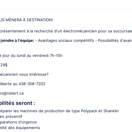
US MÈNERA À DESTINATION!
présentement à la recherche d'un électromécanicien pour sa succursale
joindre à l'équipe:
- Avantages sociaux compétitifs - Possibilités d'avan
 jour du lundi au vendredi 7h-15h
9.29$
mécanicien vous intéresse?
ilberte au 438-308-7202
ens@robert.ca
lités seront :
réparer les machines de production de type Polypack et Shanklin
ien préventif
eparations d'urgence
rmité des équipements