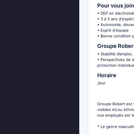
Pour vous joi
• DEP en électrom
• 3 à 5 ans d'expér
• Autonomie, disce
• Esprit d'équipe
• Bonne condition 
Groupe Robert
• Stabilité d’emploi
• Perspectives de 
protection individue
Horaire
Jour
Groupe Robert est f
visibles et/ou ethn
nos employés est le
* Le genre masculin 