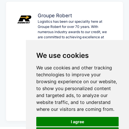
Groupe Robert
Logistics has been our speciality here at
Groupe Robert for over 70 years. With
numerous industry awards to our credit, we
are committed to achieving excellence at
every touchpoint of the supply chain and to
constantly redefining current standards of
performance and workplace health and
We use cookies
safety. In addition to North America–wide
coverage, we offer state-of-the-art
We use cookies and other tracking
infrastructure that has continued, and will
continue, to grow and evolve with us over the
technologies to improve your
years. Backed by 3,500 employees and an
browsing experience on our website,
extensive network of partners, we are proud
to show you personalized content
to bring you a unique business ecosystem and
leading-edge expertise tailored to the needs
and targeted ads, to analyze our
of the sectors we serve.
website traffic, and to understand
More Details...
where our visitors are coming from.
I agree