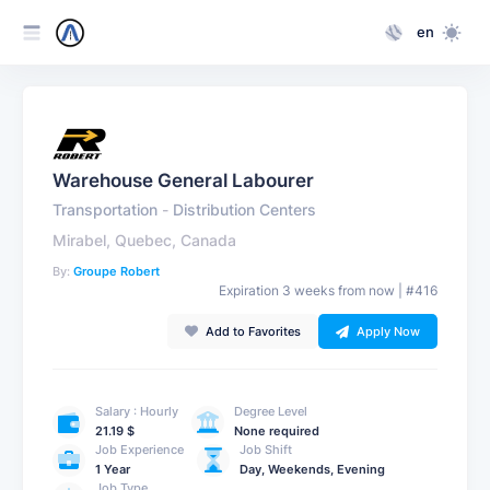
en
Warehouse General Labourer
Transportation
-
Distribution Centers
Mirabel, Quebec, Canada
By:
Groupe Robert
Expiration 3 weeks from now | #416
Add to Favorites
Apply Now
Salary : Hourly
Degree Level
21.19 $
None required
Job Experience
Job Shift
1 Year
Day, Weekends, Evening
Job Type