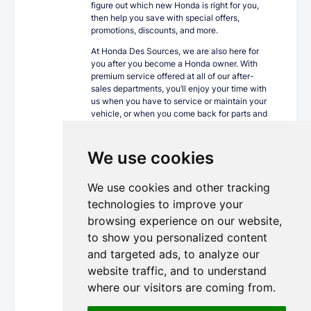
figure out which new Honda is right for you,
then help you save with special offers,
promotions, discounts, and more.
At Honda Des Sources, we are also here for
you after you become a Honda owner. With
premium service offered at all of our after-
sales departments, you’ll enjoy your time with
us when you have to service or maintain your
vehicle, or when you come back for parts and
accessories.
Come in today and speak with the experts at
We use cookies
Honda Des Sources. They take your
satisfaction to heart and they’ll help you find
the right vehicle or have your prized Honda
We use cookies and other tracking
serviced with excellent attention to detail.
technologies to improve your
We look forward to meeting you today at
browsing experience on our website,
Honda Des Sources!
to show you personalized content
and targeted ads, to analyze our
website traffic, and to understand
More Details...
where our visitors are coming from.