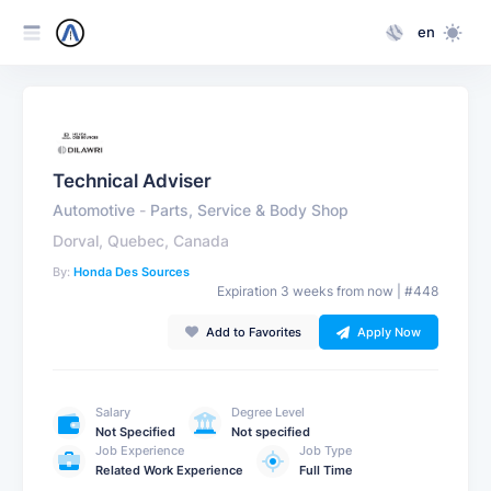
en
Technical Adviser
Automotive
-
Parts, Service & Body Shop
Dorval, Quebec, Canada
By:
Honda Des Sources
Expiration 3 weeks from now | #448
Add to Favorites
Apply Now
Salary
Degree Level
Not Specified
Not specified
Job Experience
Job Type
Related Work Experience
Full Time