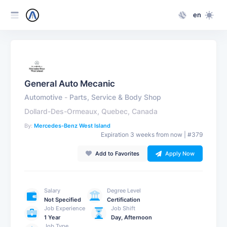
en
General Auto Mecanic
Automotive
-
Parts, Service & Body Shop
Dollard-Des-Ormeaux, Quebec, Canada
By:
Mercedes-Benz West Island
Expiration 3 weeks from now | #379
Add to Favorites
Apply Now
Salary
Degree Level
Not Specified
Certification
Job Experience
Job Shift
1 Year
Day, Afternoon
Job Type