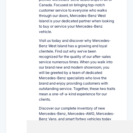
Canada. Focused on bringing top-notch
customer service to everyone who walks
through our doors, Mercedes-Benz West
Island is your dedicated partner when looking
to buy or service your Mercedes-Benz
vehicle.
Visit us today and discover why Mercedes-
Benz West Island has a growing and loyal
clientele. Find out why we’ve been
recognized for the quality of our after-sales
service numerous times. When you walk into
our brand new and modern showroom, you
will be greeted by a team of dedicated
Mercedes-Benz specialists who love the
brand and enjoy providing customers with
outstanding service. Together, these two traits
mean a one-of-a-kind experience for our
clients.
Discover our complete inventory of new
Mercedes-Benz, Mercedes-AMG, Mercedes-
Benz Vans, and smart fortwo vehicles today
at Mercedes-Benz West Island. Our team of
customer sales representatives will be happy